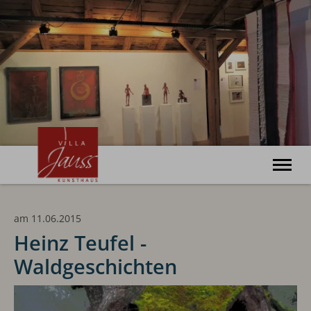
Willkommen
am 11.06.2015
Ausstellungen
Veranstaltungen
Heinz Teufel -
Kunsthaus
Waldgeschichten
Haus Bonatz
Archiv