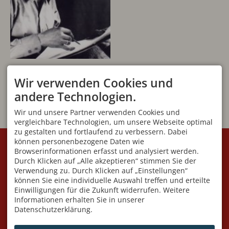
Wir verwenden Cookies und
andere Technologien.
Wir und unsere Partner verwenden Cookies und
vergleichbare Technologien, um unsere Webseite optimal
zu gestalten und fortlaufend zu verbessern. Dabei
KONTAKT
VEREIN
können personenbezogene Daten wie
Browserinformationen erfasst und analysiert werden.
Initiative Villa Jauss e.V
Geschäftsstelle:
Fuggerstraße 7
Angelika Blüml
Durch Klicken auf „Alle akzeptieren“ stimmen Sie der
87561 Oberstdorf
Am Dummelsmoos 41
Verwendung zu. Durch Klicken auf „Einstellungen“
DEUTSCHLAND
87561 Oberstdorf
können Sie eine individuelle Auswahl treffen und erteilte
Mobil
+49 176 591 549 95
Wir sind telefonisch nur
Einwilligungen für die Zukunft widerrufen. Weitere
info@villa-jauss.de
während der Öffnungszeiten
Informationen erhalten Sie in unserer
erreichbar!!
Datenschutzerklärung.
ÖFFNUNGSZEITEN
LINKS
variieren je nach Ausstellung -
Heimatmuseum Oberstdorf