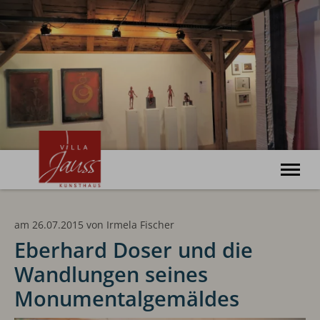
Willkommen
am 26.07.2015
von
Irmela Fischer
Ausstellungen
Veranstaltungen
Eberhard Doser und die
Kunsthaus
Wandlungen seines
Haus Bonatz
Archiv
Monumentalgemäldes