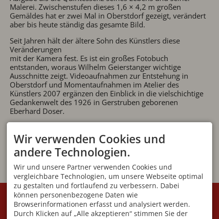
Malerei. Zwischenstufen dieses 1,6 × 4,2 m großen
Gemäldes hat er zwei Mal in Oberstdorf gezeigt, verändert
aber bis heute ständig das gesamte Bild.
Seit Jahren hält der ältere Sohn des Künstlers diese
Veränderungen
mit der Kamera fest. Es ist ein großes Fotobuch
entstanden, woraus Wilhelm Geierstanger wichtige
Ausschnitte zeigt. Videoaufnahmen zur Entstehung in
Oberstdorf und Momentaufnahmen im Atelier des
Künstlers 2007 ergänzen den Einblick in die vielschichtige
Gedankenwelt des 1926 in Gerstruben geborenen
Eberhard Doser.
Wir verwenden Cookies und
andere Technologien.
Wir und unsere Partner verwenden Cookies und
vergleichbare Technologien, um unsere Webseite optimal
zu gestalten und fortlaufend zu verbessern. Dabei
KONTAKT
VEREIN
können personenbezogene Daten wie
Browserinformationen erfasst und analysiert werden.
Initiative Villa Jauss e.V
Geschäftsstelle:
Fuggerstraße 7
Angelika Blüml
Durch Klicken auf „Alle akzeptieren“ stimmen Sie der