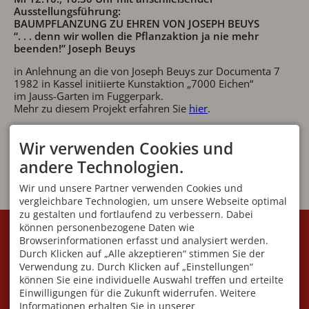
Ausstellungsführung:
BAUMPFLANZUNG ZU EHREN VON JOSEPH BEUYS
“. . . denn wir wollen die Pflanzaktion ja nie mehr
beenden!” Joseph Beuys
in Anlehnung an die von Joseph Beuys zur Documenta 7
1982 in Kassel initiierte Kunstaktion „7000 Eichen“
im Jauss-Garten im Fuggerpark.
Mehr zu diesem Projekt erfahren Sie
hier
.
Wir verwenden Cookies und
andere Technologien.
Wir und unsere Partner verwenden Cookies und
vergleichbare Technologien, um unsere Webseite optimal
zu gestalten und fortlaufend zu verbessern. Dabei
KONTAKT
VEREIN
können personenbezogene Daten wie
Browserinformationen erfasst und analysiert werden.
Initiative Villa Jauss e.V
Geschäftsstelle:
Fuggerstraße 7
Angelika Blüml
Durch Klicken auf „Alle akzeptieren“ stimmen Sie der
87561 Oberstdorf
Am Dummelsmoos 41
Verwendung zu. Durch Klicken auf „Einstellungen“
DEUTSCHLAND
87561 Oberstdorf
können Sie eine individuelle Auswahl treffen und erteilte
Mobil
+49 176 591 549 95
Wir sind telefonisch nur
Einwilligungen für die Zukunft widerrufen. Weitere
info@villa-jauss.de
während der Öffnungszeiten
Informationen erhalten Sie in unserer
erreichbar!!