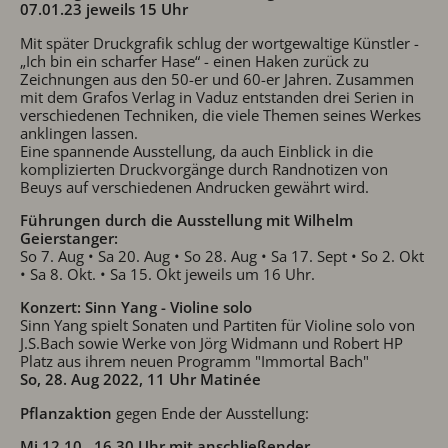
07.01.23 jeweils 15 Uhr
Mit später Druckgrafik schlug der wortgewaltige Künstler -
„Ich bin ein scharfer Hase“ - einen Haken zurück zu
Zeichnungen aus den 50-er und 60-er Jahren. Zusammen
mit dem Grafos Verlag in Vaduz entstanden drei Serien in
verschiedenen Techniken, die viele Themen seines Werkes
anklingen lassen.
Eine spannende Ausstellung, da auch Einblick in die
komplizierten Druckvorgänge durch Randnotizen von
Beuys auf verschiedenen Andrucken gewährt wird.
Führungen durch die Ausstellung mit Wilhelm
Geierstanger:
So 7. Aug • Sa 20. Aug • So 28. Aug • Sa 17. Sept • So 2. Okt
• Sa 8. Okt. • Sa 15. Okt jeweils um 16 Uhr.
Konzert: Sinn Yang - Violine solo
Sinn Yang spielt Sonaten und Partiten für Violine solo von
J.S.Bach sowie Werke von Jörg Widmann und Robert HP
Platz aus ihrem neuen Programm "Immortal Bach"
So, 28. Aug 2022, 11 Uhr Matinée
Pflanzaktion
gegen Ende der Ausstellung:
Mi 12.10., 16.30 Uhr mit anschließender