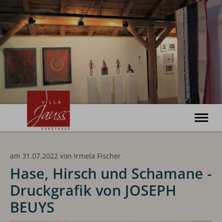
Willkommen
am 31.07.2022
von
Irmela Fischer
Ausstellungen
Veranstaltungen
Hase, Hirsch und Schamane -
Kunsthaus
Druckgrafik von JOSEPH
Haus Bonatz
Archiv
BEUYS