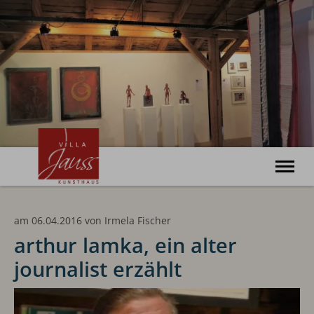
Willkommen
am 06.04.2016
von
Irmela Fischer
Ausstellungen
Veranstaltungen
arthur lamka, ein alter
Kunsthaus
journalist erzählt
Haus Bonatz
Archiv