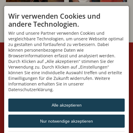
Wir verwenden Cookies und
andere Technologien.
Wir und unsere Partner verwenden Cookies und
vergleichbare Technologien, um unsere Webseite optimal
zu gestalten und fortlaufend zu verbessern. Dabei
KONTAKT
VEREIN
können personenbezogene Daten wie
Browserinformationen erfasst und analysiert werden.
Initiative Villa Jauss e.V
Geschäftsstelle:
Fuggerstraße 7
Angelika Blüml
Durch Klicken auf „Alle akzeptieren“ stimmen Sie der
87561 Oberstdorf
Am Dummelsmoos 41
Verwendung zu. Durch Klicken auf „Einstellungen“
DEUTSCHLAND
87561 Oberstdorf
können Sie eine individuelle Auswahl treffen und erteilte
Mobil
+49 176 591 549 95
Wir sind telefonisch nur
Einwilligungen für die Zukunft widerrufen. Weitere
info@villa-jauss.de
während der Öffnungszeiten
Informationen erhalten Sie in unserer
erreichbar!!
Datenschutzerklärung.
ÖFFNUNGSZEITEN
LINKS
variieren je nach Ausstellung -
Heimatmuseum Oberstdorf
Sie finden die Zeiten
Tourismus Oberstdorf
Alle akzeptieren
unter den einzelnen
Ankündigungen
Nur notwendige akzeptieren
Facebook