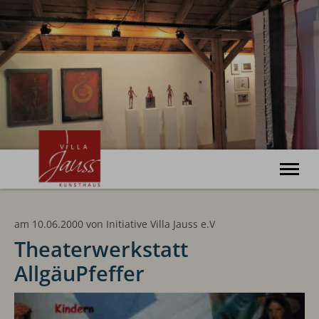
Willkommen
am 10.06.2000
von
Initiative Villa Jauss e.V
Ausstellungen
Veranstaltungen
Theaterwerkstatt
Kunsthaus
AllgäuPfeffer
Haus Bonatz
Archiv