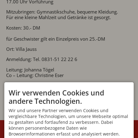
17.00 Uhr Vorführung
Mitzubringen: Gymnastikschuhe, bequeme Kleidung.
Für eine kleine Mahlzeit und Getränke ist gesorgt.
Kosten: 30.- DM
für Geschwister gilt ein Einzelpreis von 25.-DM
Ort: Villa Jauss
Anmeldung: Tel. 0831-51 22 22 6
Leitung: Johanna Tögel
Co – Leitung: Christine Eser
Wir verwenden Cookies und
andere Technologien.
Wir und unsere Partner verwenden Cookies und
vergleichbare Technologien, um unsere Webseite optimal
zu gestalten und fortlaufend zu verbessern. Dabei
KONTAKT
VEREIN
können personenbezogene Daten wie
Browserinformationen erfasst und analysiert werden.
Initiative Villa Jauss e.V
Geschäftsstelle: