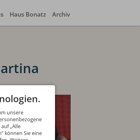
us
Haus Bonatz
Archiv
Martina
nologien.
 um unsere
 personenbezogene
auf „Alle
n“ können Sie eine
ufen. Weitere