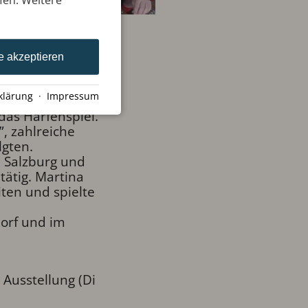
e akzeptieren
imentellen
che Klänge
klärung
·
Impressum
das Harfenspiel.
, zahlreiche
lgten.
n Salzburg und
tätig. Martina
ten und spielte
dorf und im
Ausstellung (Di