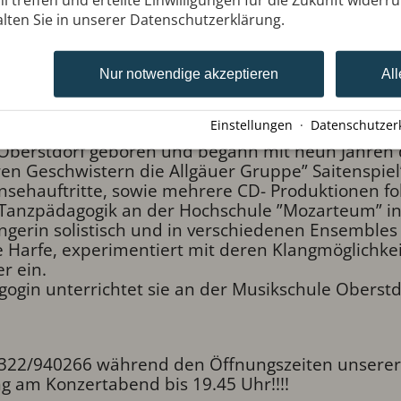
r Ausstellung, z.B. Harfenmusik aus
lten Sie in unserer Datenschutzerklärung.
sowie Miniaturen aus Japan und Volksweisen
üdamerika.
Nur notwendige akzeptieren
All
icht dabei vom schlichten Volkslied bis zu exper
fe als „vielsaitiges“ Instrument, dem ruhige, lyris
Einstellungen
·
Datenschutzer
können wie feurig-percussive Rhythmen.
 Oberstdorf geboren und begann mit neun Jahren 
ren Geschwistern die Allgäuer Gruppe” Saitenspiel”
nsehauftritte, sowie mehrere CD- Produktionen fo
d Tanzpädagogik an der Hochschule ”Mozarteum” i
ängerin solistisch und in verschiedenen Ensembles 
e Harfe, experimentiert mit deren Klangmöglichkei
r ein.
ogin unterrichtet sie an der Musikschule Oberst
322/940266 während den Öffnungszeiten unserer 
ng am Konzertabend bis 19.45 Uhr!!!!