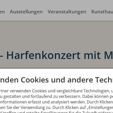
en
Ausstellungen
Veranstaltungen
Kunstha
" - Harfenkonzert mit 
nden Cookies und andere Tech
2015, 20 Uhr
g und der tollen Resonanz im Januar nun
rtner verwenden Cookies und vergleichbare Technologien,
ergewöhnlichen Konzertes: Martina Noichl
zu gestalten und fortlaufend zu verbessern. Dabei können
 einen musikalischen Streifzug durch
nformationen erfasst und analysiert werden. Durch Klicken 
Länder und bezieht sich in ihrer Auswahl
en Sie der Verwendung zu. Durch Klicken auf „Einstellunge
ilder der aktuellen Ausstellung.
l treffen und erteilte Einwilligungen für die Zukunft widerr