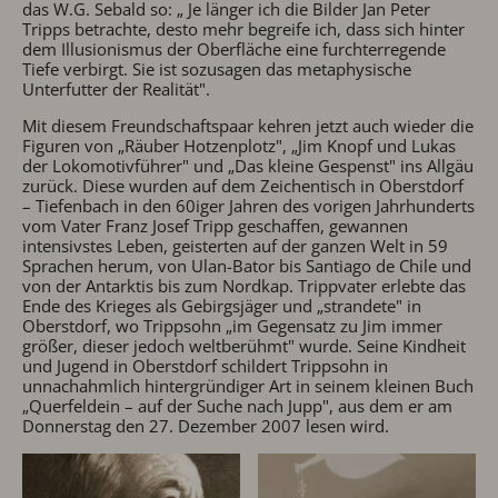
das W.G. Sebald so: „ Je länger ich die Bilder Jan Peter
Tripps betrachte, desto mehr begreife ich, dass sich hinter
dem Illusionismus der Oberfläche eine furchterregende
Tiefe verbirgt. Sie ist sozusagen das metaphysische
Unterfutter der Realität".
Mit diesem Freundschaftspaar kehren jetzt auch wieder die
Figuren von „Räuber Hotzenplotz", „Jim Knopf und Lukas
der Lokomotivführer" und „Das kleine Gespenst" ins Allgäu
zurück. Diese wurden auf dem Zeichentisch in Oberstdorf
– Tiefenbach in den 60iger Jahren des vorigen Jahrhunderts
vom Vater Franz Josef Tripp geschaffen, gewannen
intensivstes Leben, geisterten auf der ganzen Welt in 59
Sprachen herum, von Ulan-Bator bis Santiago de Chile und
von der Antarktis bis zum Nordkap. Trippvater erlebte das
Ende des Krieges als Gebirgsjäger und „strandete" in
Oberstdorf, wo Trippsohn „im Gegensatz zu Jim immer
größer, dieser jedoch weltberühmt" wurde. Seine Kindheit
und Jugend in Oberstdorf schildert Trippsohn in
unnachahmlich hintergründiger Art in seinem kleinen Buch
„Querfeldein – auf der Suche nach Jupp", aus dem er am
Donnerstag den 27. Dezember 2007 lesen wird.