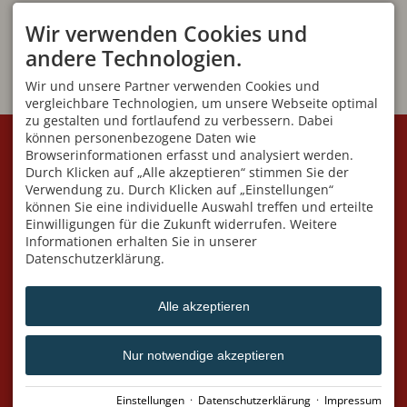
Wir verwenden Cookies und
andere Technologien.
Wir und unsere Partner verwenden Cookies und
vergleichbare Technologien, um unsere Webseite optimal
zu gestalten und fortlaufend zu verbessern. Dabei
KONTAKT
VEREIN
können personenbezogene Daten wie
Browserinformationen erfasst und analysiert werden.
Initiative Villa Jauss e.V
Geschäftsstelle:
Fuggerstraße 7
Angelika Blüml
Durch Klicken auf „Alle akzeptieren“ stimmen Sie der
87561 Oberstdorf
Am Dummelsmoos 41
Verwendung zu. Durch Klicken auf „Einstellungen“
DEUTSCHLAND
87561 Oberstdorf
können Sie eine individuelle Auswahl treffen und erteilte
Mobil
+49 176 591 549 95
Wir sind telefonisch nur
Einwilligungen für die Zukunft widerrufen. Weitere
info@villa-jauss.de
während der Öffnungszeiten
Informationen erhalten Sie in unserer
erreichbar!!
Datenschutzerklärung.
ÖFFNUNGSZEITEN
LINKS
variieren je nach Ausstellung -
Heimatmuseum Oberstdorf
Sie finden die Zeiten
Tourismus Oberstdorf
Alle akzeptieren
unter den einzelnen
Ankündigungen
Nur notwendige akzeptieren
Facebook
Einstellungen
·
Datenschutzerklärung
·
Impressum