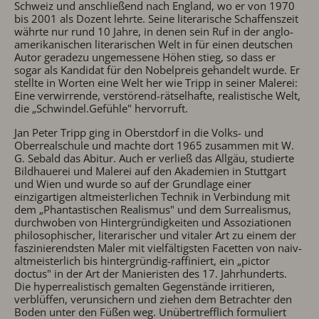
Schweiz und anschließend nach England, wo er von 1970
bis 2001 als Dozent lehrte. Seine literarische Schaffenszeit
währte nur rund 10 Jahre, in denen sein Ruf in der anglo-
amerikanischen literarischen Welt in für einen deutschen
Autor geradezu ungemessene Höhen stieg, so dass er
sogar als Kandidat für den Nobelpreis gehandelt wurde. Er
stellte in Worten eine Welt her wie Tripp in seiner Malerei:
Eine verwirrende, verstörend-rätselhafte, realistische Welt,
die „Schwindel.Gefühle" hervorruft.
Jan Peter Tripp ging in Oberstdorf in die Volks- und
Oberrealschule und machte dort 1965 zusammen mit W.
G. Sebald das Abitur. Auch er verließ das Allgäu, studierte
Bildhauerei und Malerei auf den Akademien in Stuttgart
und Wien und wurde so auf der Grundlage einer
einzigartigen altmeisterlichen Technik in Verbindung mit
dem „Phantastischen Realismus" und dem Surrealismus,
durchwoben von Hintergründigkeiten und Assoziationen
philosophischer, literarischer und vitaler Art zu einem der
faszinierendsten Maler mit vielfältigsten Facetten von naiv-
altmeisterlich bis hintergründig-raffiniert, ein „pictor
doctus" in der Art der Manieristen des 17. Jahrhunderts.
Die hyperrealistisch gemalten Gegenstände irritieren,
verblüffen, verunsichern und ziehen dem Betrachter den
Boden unter den Füßen weg. Unübertrefflich formuliert